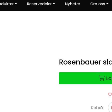
odukter
Reservedeler
Nyheter
Om oss
Ris og ros
Rosenbauer s
Lo
Del på: