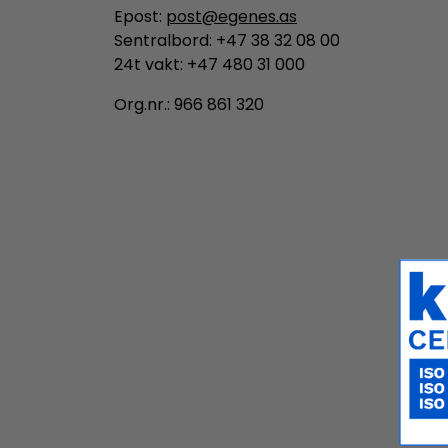
Epost:
post@egenes.as
Sentralbord: +47 38 32 08 00
24t vakt: +47 480 31 000
Org.nr.: 966 861 320