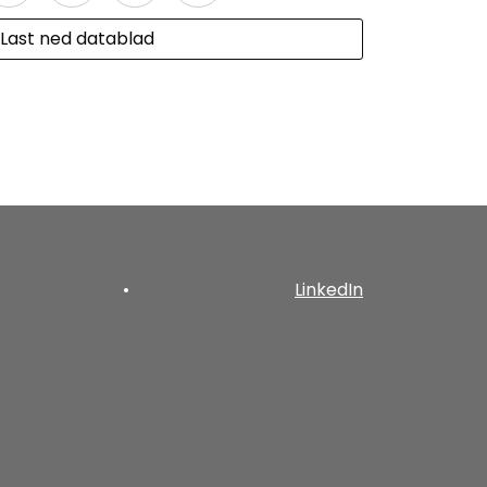
Last ned datablad
•
LinkedIn