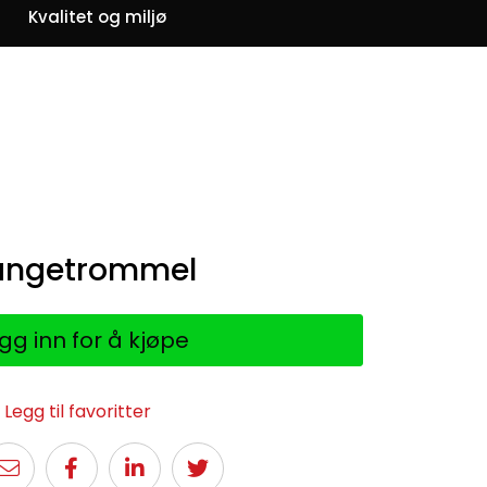
0
Kvalitet og miljø
Om oss
Favoritter
Logg inn
langetrommel
gg inn for å kjøpe
Legg til favoritter