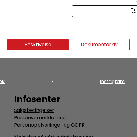
Beskrivelse
Dokumentarkiv
ok
•
Instagram
Infosenter
Salgsbetingelser
Personvernerklæring
Personopplysninger og GDPR