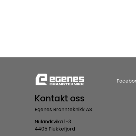
Facebo
Kontakt oss
Egenes Brannteknikk AS
Nulandsvika 1-3
4405 Flekkefjord