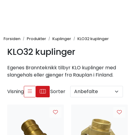
Skip to main content
Brannbiler
Forsiden
Produkter
Kuplinger
KLO32 kuplinger
Produkter
KLO32 kuplinger
Reservedeler
Egenes Brannteknikk tilbyr KLO kuplinger med
Nyheter
slangehals eller gjenger fra Rauplan i Finland.
Om oss
Visning
Sorter
Kvalitet og miljø