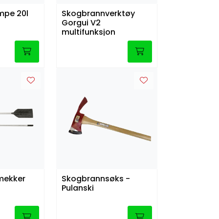
mpe 20l
Skogbrannverktøy
Gorgui V2
multifunksjon
mekker
Skogbrannsøks -
Pulanski