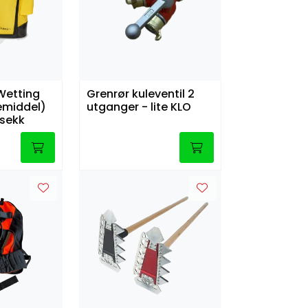
Wetting
Grenrør kuleventil 2
emiddel)
utganger - lite KLO
 sekk