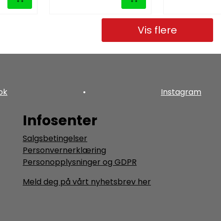
Vis flere
ok
•
Instagram
Infosenter
Salgsbetingelser
Personvernerklæring
Personopplysninger og GDPR
Meld deg på vårt nyhetsbrev her