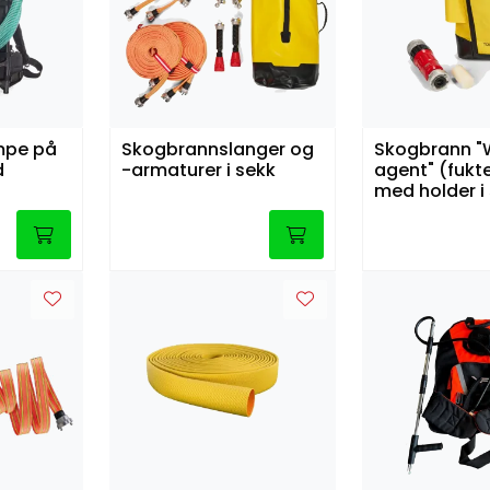
mpe på
Skogbrannslanger og
Skogbrann "
d
-armaturer i sekk
agent" (fukt
med holder i