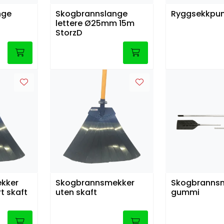
nge
Skogbrannslange
Ryggsekkpu
lettere Ø25mm 15m
StorzD
kker
Skogbrannsmekker
Skogbranns
 skaft
uten skaft
gummi