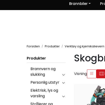
Skip to main content
Brannbiler
Pr
|
|
|
Nyheter
Om oss
Kontakt Oss
Forsiden
Produkter
Verktøy og kjemikalievern
Skogb
Produkter
Brannvern og
Visning
slukking
Personlig utstyr
Elektrisk, lys og
varsling
Strålerør og