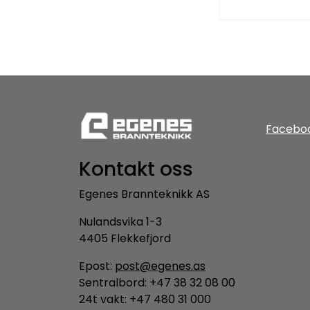
Facebo
Kontakt oss
Egenes Brannteknikk AS
Nulandsvika 1-3
4405 Flekkefjord
Epost:
post@egenes.as
Sentralbord: +47 38 32 08 00
24t vakt: +47 480 31 000