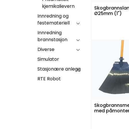
kjemikalievern
Skogbrannsla
Ø25mm (1")
Innredning og
festemateriell
Innredning
brannstasjon
Diverse
Simulator
Stasjonære anlegg
RTE Robot
Skogbrannsme
med påmontert