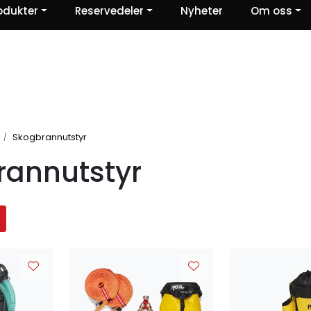
odukter
Reservedeler
Nyheter
Om oss
Ris og ros
Skogbrannutstyr
rannutstyr