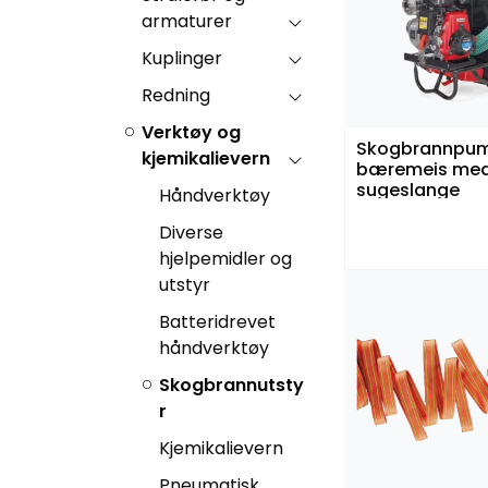
armaturer
Kuplinger
Redning
Verktøy og
Skogbrannpu
kjemikalievern
bæremeis me
sugeslange
Håndverktøy
Diverse
hjelpemidler og
utstyr
Batteridrevet
håndverktøy
Skogbrannutsty
r
Kjemikalievern
Pneumatisk