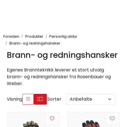
Skip to main content
Brannbiler
Forsiden
Produkter
Personlig utstyr
Produkter
Brann- og redningshansker
Brann- og redningshansker
Reservedeler
Egenes Brannteknikk leverer et stort utvalg
Nyheter
brann- og redningshansker fra Rosenbauer og
Weber.
Om oss
Visning
Sorter
Kvalitet og miljø