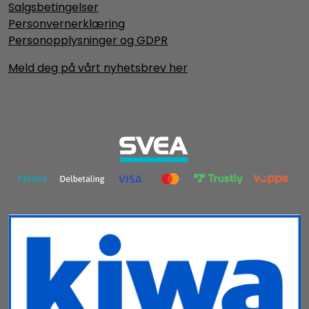
Salgsbetingelser
Personvernerklæring
Personopplysninger og GDPR
Meld deg på vårt nyhetsbrev her