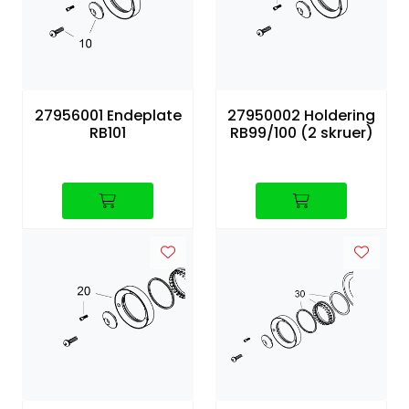
27956001 Endeplate
27950002 Holdering
RB101
RB99/100 (2 skruer)