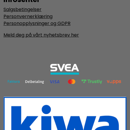
Salgsbetingelser
Personvernerklæring
Personopplysninger og GDPR
Meld deg på vårt nyhetsbrev her