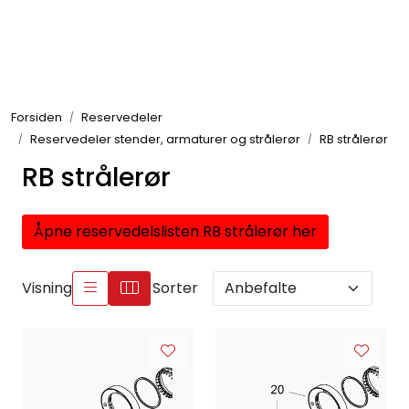
Skip to main content
Brannbiler
Forsiden
Reservedeler
Produkter
Reservedeler stender, armaturer og strålerør
RB strålerør
RB strålerør
Reservedeler
Nyheter
Åpne reservedelslisten RB strålerør her
Om oss
Visning
Sorter
Kvalitet og miljø