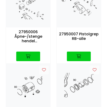
27950006
27950007 Pistolgrep
Åpne-/stenge
RB-alle
hendel
RB99/100/100D/101