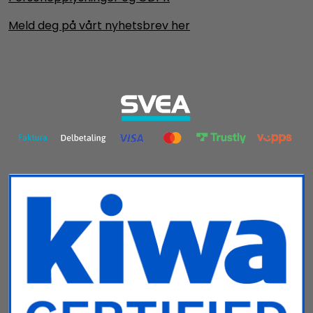
Meld deg på vårt nyhetsbrev her