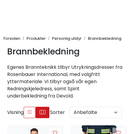
Skip to main content
Brannbiler
Forsiden
Produkter
Personlig utstyr
Brannbekledning
Produkter
Brannbekledning
Reservedeler
Egenes Brannteknikk tilbyr Utrykningsdresser fra
Nyheter
Rosenbauer International, med valgfritt
yttermateriale. Vi tilbyr også vår egen
Redningskjeledress, samt Spirit
Om oss
underbekledning fra Devold.
Kvalitet og miljø
Visning
Sorter