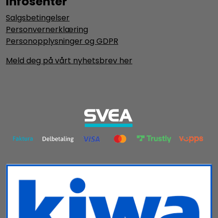
Infosenter
Salgsbetingelser
Personvernerklæring
Personopplysninger og GDPR
Meld deg på vårt nyhetsbrev her