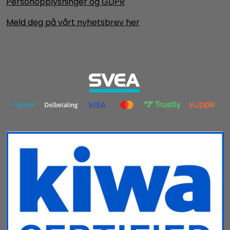
Personopplysninger og GDPR
Meld deg på vårt nyhetsbrev her