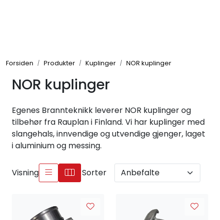
Skip to main content
Brannbiler
Forsiden
Produkter
Kuplinger
NOR kuplinger
Produkter
NOR kuplinger
Reservedeler
Egenes Brannteknikk leverer NOR kuplinger og
Nyheter
tilbehør fra Rauplan i Finland. Vi har kuplinger med
slangehals, innvendige og utvendige gjenger, laget
i aluminium og messing.
Om oss
Visning
Sorter
Kvalitet og miljø