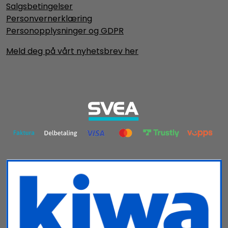
Salgsbetingelser
Personvernerklæring
Personopplysninger og GDPR
Meld deg på vårt nyhetsbrev her