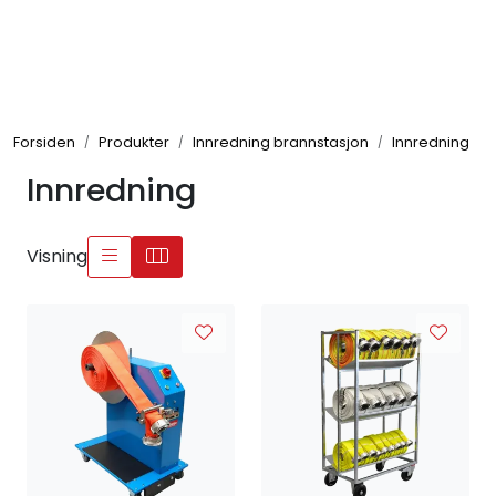
Skip to main content
Brannbiler
Forsiden
Produkter
Innredning brannstasjon
Innredning
Produkter
Innredning
Reservedeler
Visning
Nyheter
Om oss
Kvalitet og miljø