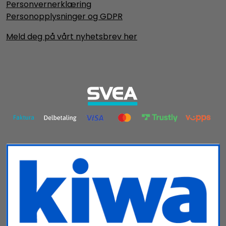
Personvernerklæring
Personopplysninger og GDPR
Meld deg på vårt nyhetsbrev her