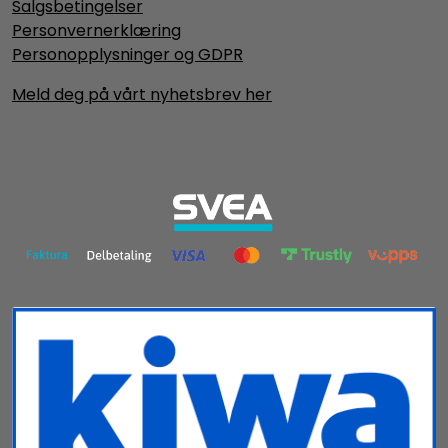
Salgsbetingelser
Personvernerklæring
Personopplysninger og GDPR
Meld deg på vårt nyhetsbrev her