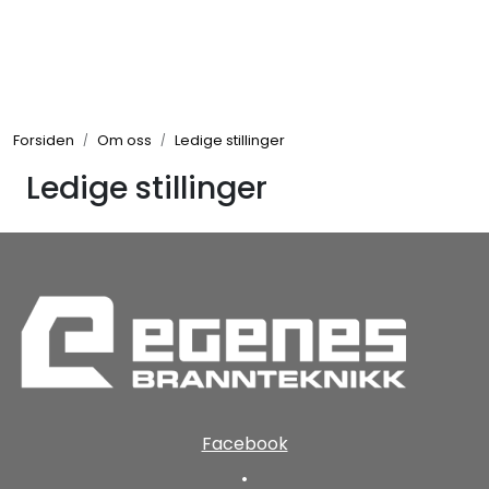
Skip to main content
Brannbiler
Forsiden
Om oss
Ledige stillinger
Produkter
Ledige stillinger
Reservedeler
Nyheter
Om oss
Kvalitet og miljø
Facebook
•