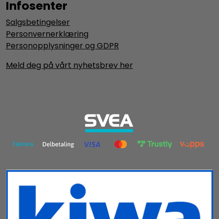
Infosenter
Salgsbetingelser
Personvernerklæring
Personopplysninger og GDPR
Meld deg på vårt nyhetsbrev her