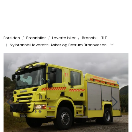
Skip to main content
Brannbiler
Forsiden
Brannbiler
Leverte biler
Brannbil - TLF
Produkter
Ny brannbil leveret til Asker og Bærum Brannvesen
Reservedeler
Nyheter
Om oss
Kvalitet og miljø