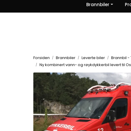
Skip to main content
Brannbiler
Pr
|
|
|
Nyheter
Om oss
Kontakt Oss
Forsiden
Brannbiler
Leverte biler
Brannbil - 
Ny kombinert vann- og røykdykkerbil levert til Os