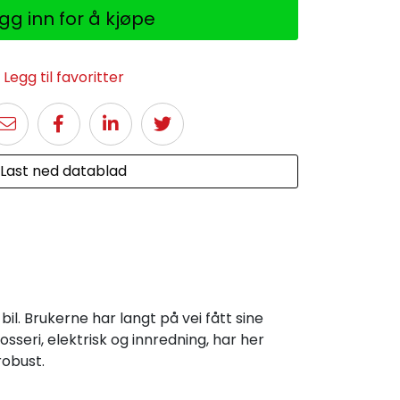
gg inn for å kjøpe
Legg til favoritter
Last ned datablad
l. Brukerne har langt på vei fått sine
sseri, elektrisk og innredning, har her
robust.