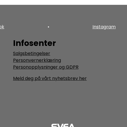
ok
•
Instagram
Infosenter
Salgsbetingelser
Personvernerklæring
Personopplysninger og GDPR
Meld deg på vårt nyhetsbrev her