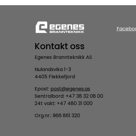
Facebo
Kontakt oss
Egenes Brannteknikk AS
Nulandsvika 1-3
4405 Flekkefjord
Epost:
post@egenes.as
Sentralbord: +47 38 32 08 00
24t vakt: +47 480 31 000
Org.nr.: 966 861 320