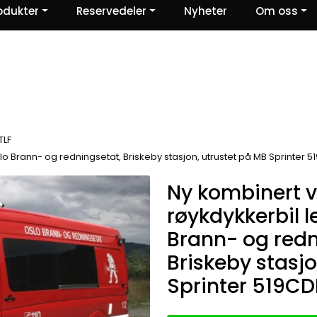
odukter
Reservedeler
Nyheter
Om oss
Ris og ros
TLF
lo Brann- og redningsetat, Briskeby stasjon, utrustet på MB Sprinter 5
Ny kombinert 
røykdykkerbil le
Brann- og redn
Briskeby stasjo
Sprinter 519CD