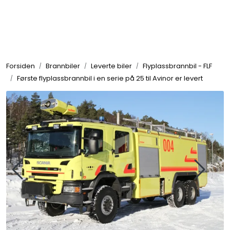
Skip to main content
Brannbiler
Forsiden
Brannbiler
Leverte biler
Flyplassbrannbil - FLF
Produkter
Første flyplassbrannbil i en serie på 25 til Avinor er levert
Reservedeler
Nyheter
Om oss
Kvalitet og miljø