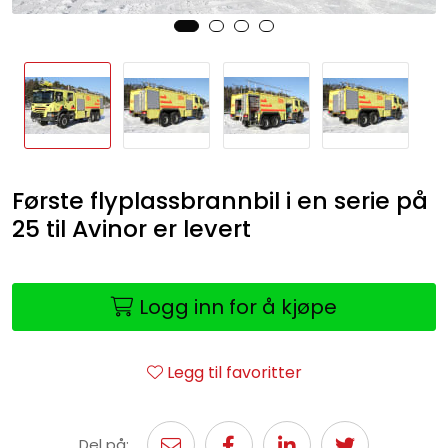
Første flyplassbrannbil i en serie på
25 til Avinor er levert
Logg inn for å kjøpe
Legg til favoritter
Del på: