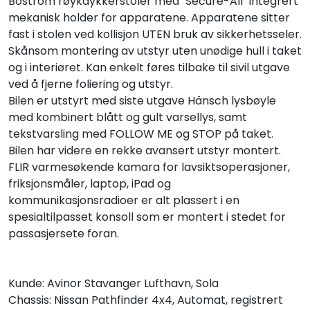
Bostrom røykdykkerstoler med "Secure-All" integrert
mekanisk holder for apparatene. Apparatene sitter
fast i stolen ved kollisjon UTEN bruk av sikkerhetsseler.
Skånsom montering av utstyr uten unødige hull i taket
og i interiøret. Kan enkelt føres tilbake til sivil utgave
ved å fjerne foliering og utstyr.
Bilen er utstyrt med siste utgave Hänsch lysbøyle
med kombinert blått og gult varsellys, samt
tekstvarsling med FOLLOW ME og STOP på taket.
Bilen har videre en rekke avansert utstyr montert.
FLIR varmesøkende kamara for lavsiktsoperasjoner,
friksjonsmåler, laptop, iPad og
kommunikasjonsradioer er alt plassert i en
spesialtilpasset konsoll som er montert i stedet for
passasjersete foran.
Kunde: Avinor Stavanger Lufthavn, Sola
Chassis: Nissan Pathfinder 4x4, Automat, registrert