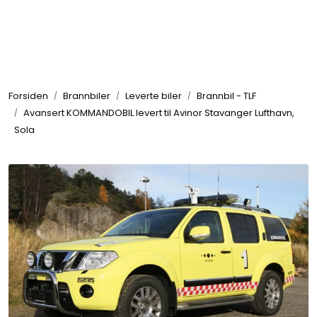
Skip to main content
Brannbiler
Forsiden
Brannbiler
Leverte biler
Brannbil - TLF
Produkter
Avansert KOMMANDOBIL levert til Avinor Stavanger Lufthavn,
Sola
Reservedeler
Nyheter
Om oss
Kvalitet og miljø