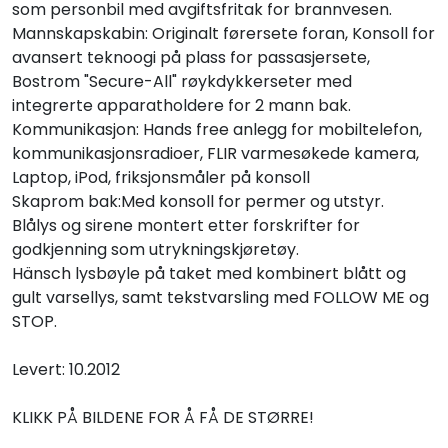
som personbil med avgiftsfritak for brannvesen.
Mannskapskabin: Originalt førersete foran, Konsoll for
avansert teknoogi på plass for passasjersete,
Bostrom "Secure-All" røykdykkerseter med
integrerte apparatholdere for 2 mann bak.
Kommunikasjon: Hands free anlegg for mobiltelefon,
kommunikasjonsradioer, FLIR varmesøkede kamera,
Laptop, iPod, friksjonsmåler på konsoll
Skaprom bak:Med konsoll for permer og utstyr.
Blålys og sirene montert etter forskrifter for
godkjenning som utrykningskjøretøy.
Hänsch lysbøyle på taket med kombinert blått og
gult varsellys, samt tekstvarsling med FOLLOW ME og
STOP.
Levert: 10.2012
KLIKK PÅ BILDENE FOR Å FÅ DE STØRRE!