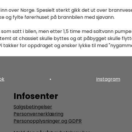
inn over Norge. Spesielt sterkt gikk det ut over brannvesen
ke og fylte førerhuset på brannbilen med sjøvann.
om satt i bilen, men etter 1,5 time med saltvann pumpend
mt at chassiet skulle byttes og at påbygget skulle flytte
 Vi takker for oppdraget og ønsker lykke til med "nygamme
ok
•
Instagram
Infosenter
Salgsbetingelser
Personvernerklæring
Personopplysninger og GDPR