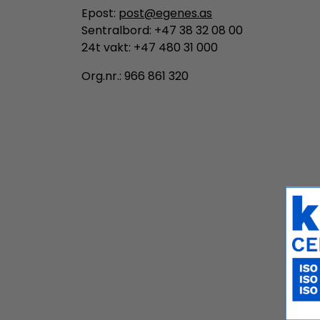
Epost:
post@egenes.as
Sentralbord: +47 38 32 08 00
24t vakt: +47 480 31 000
Org.nr.: 966 861 320