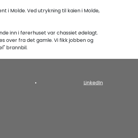
t i Molde. Ved utrykning til kaien i Molde,
e inn i førerhuset var chassiet ødelagt.
s over fra det gamle. Vi fikk jobben og
l" brannbil.
•
LinkedIn