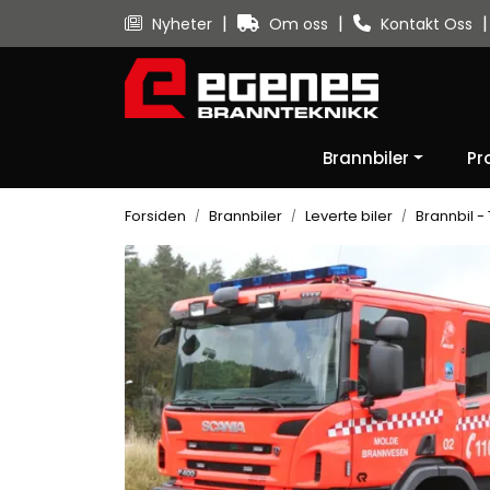
Skip to main content
|
|
|
Nyheter
Om oss
Kontakt Oss
Brannbiler
Pr
Forsiden
Brannbiler
Leverte biler
Brannbil - 