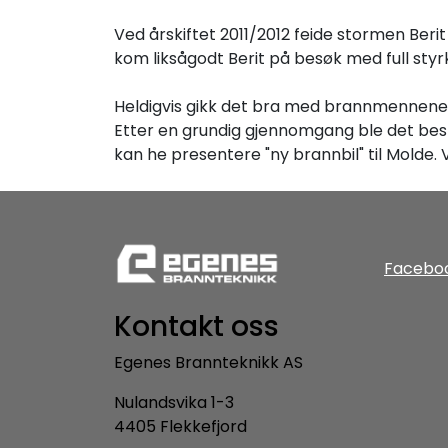
Ved årskiftet 2011/2012 feide stormen Berit 
kom liksågodt Berit på besøk med full styr
Heldigvis gikk det bra med brannmennene s
Etter en grundig gjennomgang ble det beste
kan he presentere "ny brannbil" til Molde.
Facebo
Kontakt oss
Egenes Brannteknikk AS
Nulandsvika 1-3
4405 Flekkefjord