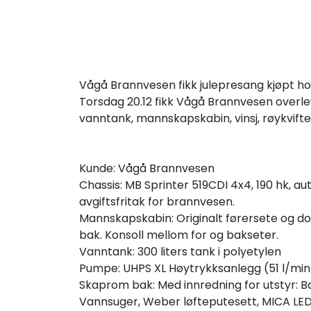
Vågå Brannvesen fikk julepresang kjøpt ho
Torsdag 20.12 fikk Vågå Brannvesen overl
vanntank, mannskapskabin, vinsj, røykvift
Kunde: Vågå Brannvesen
Chassis: MB Sprinter 519CDI 4x4, 190 hk, aut
avgiftsfritak for brannvesen.
Mannskapskabin: Originalt førersete og d
bak. Konsoll mellom for og bakseter.
Vanntank: 300 liters tank i polyetylen
Pumpe: UHPS XL Høytrykksanlegg (51 l/mi
Skaprom bak: Med innredning for utstyr: B
Vannsuger, Weber løfteputesett, MICA LED 