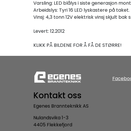
Varsling: LED blålys i siste generasjon mont
Arbeidslys: Tyri 16 LED lyskastere på taket.
Vinsj: 4,3 tonn 12V elektrisk vinsj skjult bak
Levert: 12.2012
KLIKK PÅ BILDENE FOR Å FÅ DE STØRRE!
Facebo
Kontakt oss
Egenes Brannteknikk AS
Nulandsvika 1-3
4405 Flekkefjord