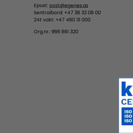
Epost:
post@egenes.as
Sentralbord: +47 38 32 08 00
24t vakt: +47 480 31 000
Org.nr.: 966 861 320