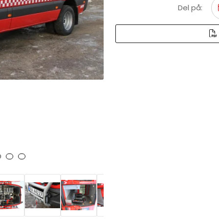
Del på: