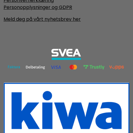
Personvernerklæring
Personopplysninger og GDPR
Meld deg på vårt nyhetsbrev her