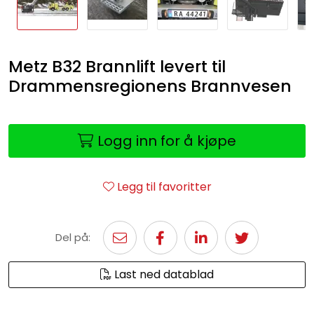
Metz B32 Brannlift levert til
Drammensregionens Brannvesen
Logg inn for å kjøpe
Legg til favoritter
Del på:
Last ned datablad