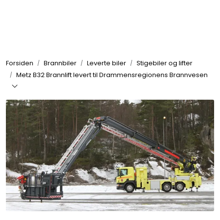
Skip to main content
Brannbiler
Forsiden
Brannbiler
Leverte biler
Stigebiler og lifter
Produkter
Metz B32 Brannlift levert til Drammensregionens Brannvesen
Reservedeler
Nyheter
Om oss
Kvalitet og miljø