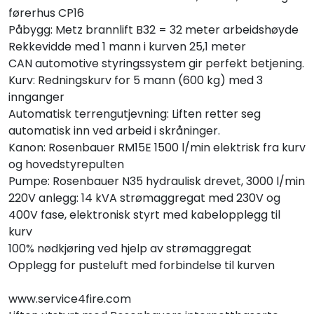
førerhus CP16
Påbygg: Metz brannlift B32 = 32 meter arbeidshøyde
Rekkevidde med 1 mann i kurven 25,1 meter
CAN automotive styringssystem gir perfekt betjening.
Kurv: Redningskurv for 5 mann (600 kg) med 3
innganger
Automatisk terrengutjevning: Liften retter seg
automatisk inn ved arbeid i skråninger.
Kanon: Rosenbauer RM15E 1500 l/min elektrisk fra kurv
og hovedstyrepulten
Pumpe: Rosenbauer N35 hydraulisk drevet, 3000 l/min
220V anlegg: 14 kVA strømaggregat med 230V og
400V fase, elektronisk styrt med kabelopplegg til
kurv
100% nødkjøring ved hjelp av strømaggregat
Opplegg for pusteluft med forbindelse til kurven
www.service4fire.com