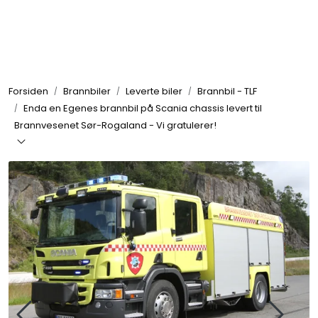
Skip to main content
Brannbiler
Forsiden
Brannbiler
Leverte biler
Brannbil - TLF
Produkter
Enda en Egenes brannbil på Scania chassis levert til
Brannvesenet Sør-Rogaland - Vi gratulerer!
Reservedeler
Nyheter
Om oss
Kvalitet og miljø