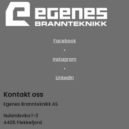
Facebook
•
Instagram
•
LinkedIn
Kontakt oss
Egenes Brannteknikk AS
Nulandsvika 1-3
4405 Flekkefjord