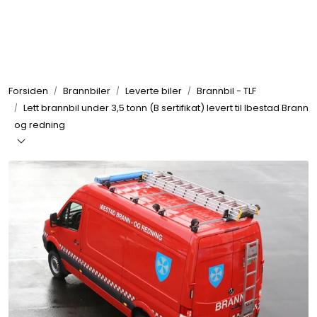
Skip to main content
Brannbiler
Forsiden
Brannbiler
Leverte biler
Brannbil - TLF
Produkter
Lett brannbil under 3,5 tonn (B sertifikat) levert til Ibestad Brann
og redning
Reservedeler
Nyheter
Om oss
Kvalitet og miljø