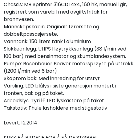
Chassis: MB Sprinter 316CDI 4x4, 160 hk, manuell gir,
registrert som varebil med avgiftsfritak for
brannvesen.
Mannskapskabin: Originalt førersete og
dobbeltpassasjersete.
Vanntank: 150 liters tank i aluminium
Slokkeanlegg: UHPS Høytrykksanlegg (38 l/min ved
100 bar) med bensinmotor og skumblandesystem.
Pumpe: Rosenbauer Beaver motorsprøyte på uttrekk
(1200 l/min ved 6 bar)
Skaprom bak: Med innredning for utstyr
Varsling: LED blålys i siste generasjon montert i
fronten, bak og på taket.
Arbeidslys: Tyri 16 LED lyskastere på taket.
Takstativ: Thule lasholdere med stigestativ
Levert: 12.2014
KLIKK PÅ BILDENE FOR Å FÅ DE STØRRE!