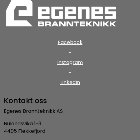
Facebook
•
Instagram
•
LinkedIn
Kontakt oss
Egenes Brannteknikk AS
Nulandsvika 1-3
4405 Flekkefjord