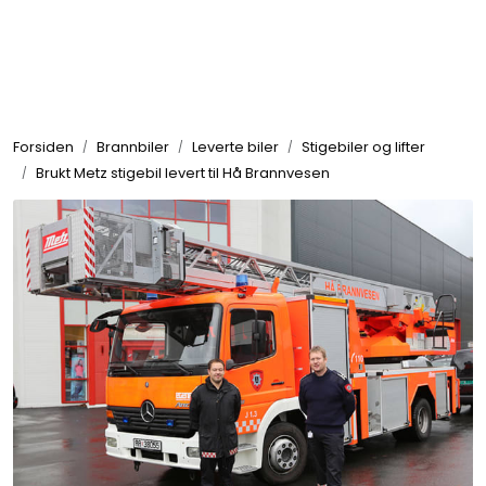
Skip to main content
Brannbiler
Forsiden
Brannbiler
Leverte biler
Stigebiler og lifter
Produkter
Brukt Metz stigebil levert til Hå Brannvesen
Reservedeler
Nyheter
Om oss
Kvalitet og miljø