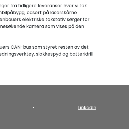
ger fra tidligere leveranser hvor vi tok
bilpåbygg, basert på laserskårne
nbauers elektriske takstativ sørger for
varmesøkende kamera som vises på den
uers CAN-bus som styret resten av det
dningsverktøy, slokkespyd og batteridrill
•
LinkedIn