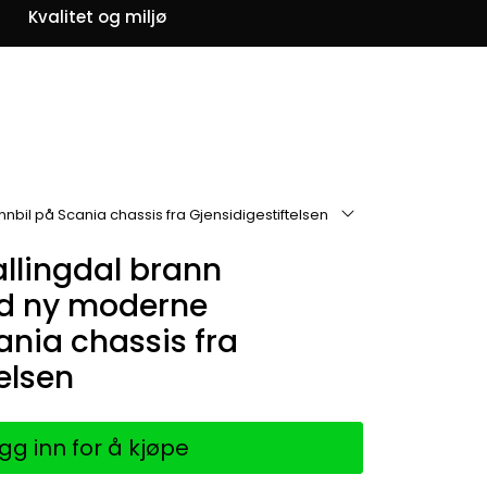
0
Kvalitet og miljø
Om oss
Favoritter
Logg inn
bil på Scania chassis fra Gjensidigestiftelsen
allingdal brann
d ny moderne
ania chassis fra
elsen
gg inn for å kjøpe