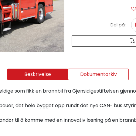
Del på:
Beskrivelse
Dokumentarkiv
ldige som fikk en brannbil fra Gjensidigestiftelsen gjenn
nbauer, det hele bygget opp rundt det nye CAN- bus styri
randør til å komme med en innovativ løsning på en brannbil