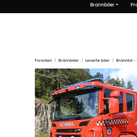
Skip to main content
Brannbiler
Pr
|
|
|
Nyheter
Om oss
Kontakt Oss
Forsiden
Brannbiler
Leverte biler
Brannbil - 