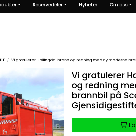
odukter
Reservedeler
Nyheter
Om oss
Ris og ros
TLF
Vi gratulerer Hallingdal brann og redning med ny moderne brann
Vi gratulerer H
og redning me
brannbil på Sc
Gjensidigestift
Lo