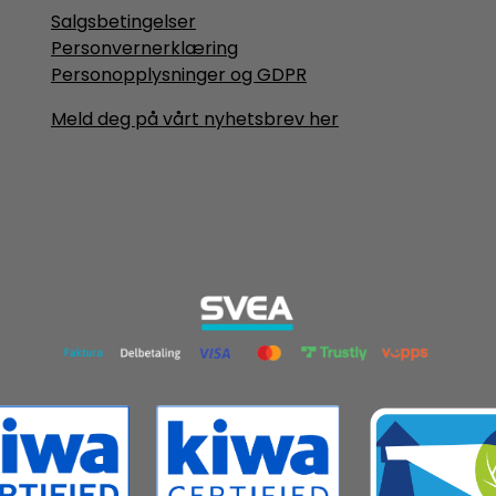
Salgsbetingelser
Personvernerklæring
Personopplysninger og GDPR
Meld deg på vårt nyhetsbrev her