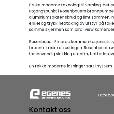
Bruke moderne teknologi til varsling, betje
utgangspunkt i Rosenbauers brannpumpe N
aluminiumsplater skrud og limt sammen, me
enkel og trykk nedtaking av utstyr på ta
samme skjermen som bird-view kamerae
Rosenbauer Emerec kommunikasjonsutstyr,
branntekniske utrustingen. Rosenbauer røy
for innvendig slokking utenfra, batteridr
En rekke moderne løsninger satt i system.
Facebo
Kontakt oss