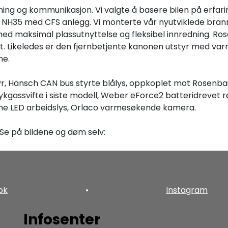
ning og kommunikasjon. Vi valgte å basere bilen på erfarin
H35 med CFS anlegg. Vi monterte vår nyutviklede brann
d maksimal plassutnyttelse og fleksibel innredning. Rose
ket. Likeledes er den fjernbetjente kanonen utstyr med 
ne.
 Hänsch CAN bus styrte blålys, oppkoplet mot Rosenba
kgassvifte i siste modell, Weber eForce2 batteridrevet re
evne LED arbeidslys, Orlaco varmesøkende kamera.
 Se på bildene og døm selv:
ok
•
Instagram
Infosenter