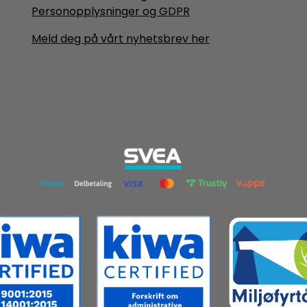
Personopplysninger og GDPR
Meld deg på vårt nyhetsbrev her