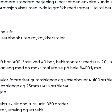
ammere standard betjening tilpasset den enkelte kunde. D
ormasjon vises med tydelig grafikk med farger. Digital b
helluft
 setebenk uten røykdykkerstoler.
0 bar, 400 l/min ved 40 bar, hekkmontert med LCS 2.0 C
nlegg med en maksimal ytelse på hele 6400 l/min
evlar forsterket gummislange og Rosenbauer RB100 stråle
tex slange og 25mm CAFS strålerør.
sjon
risk tilt and turn unit, 360 grader
er, utsving og uttrekk.