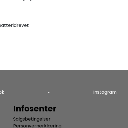
atteridrevet
ok
•
Instagram
Infosenter
Salgsbetingelser
Personvernerklæring