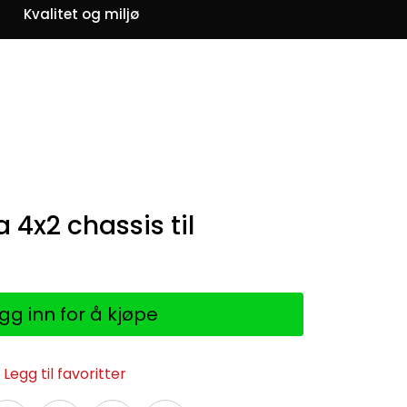
0
Kvalitet og miljø
Om oss
Favoritter
Logg inn
 4x2 chassis til
gg inn for å kjøpe
Legg til favoritter