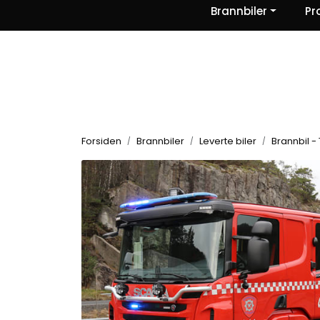
Skip to main content
Brannbiler
Pr
|
|
|
Nyheter
Om oss
Kontakt Oss
Forsiden
Brannbiler
Leverte biler
Brannbil - 