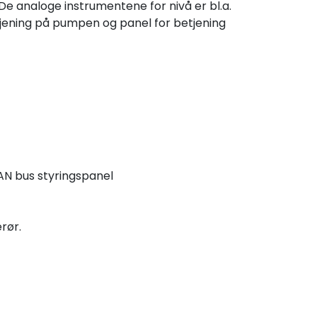
e analoge instrumentene for nivå er bl.a.
etjening på pumpen og panel for betjening
AN bus styringspanel
rør.