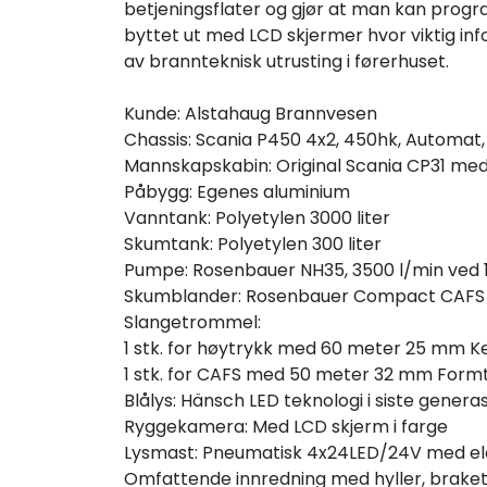
betjeningsflater og gjør at man kan progr
byttet ut med LCD skjermer hvor viktig inf
av brannteknisk utrusting i førerhuset.
Kunde: Alstahaug Brannvesen
Chassis: Scania P450 4x2, 450hk, Automat, 
Mannskapskabin: Original Scania CP31 med
Påbygg: Egenes aluminium
Vanntank: Polyetylen 3000 liter
Skumtank: Polyetylen 300 liter
Pumpe: Rosenbauer NH35, 3500 l/min ved 1
Skumblander: Rosenbauer Compact CAFS a
Slangetrommel:
1 stk. for høytrykk med 60 meter 25 mm K
1 stk. for CAFS med 50 meter 32 mm Form
Blålys: Hänsch LED teknologi i siste genera
Ryggekamera: Med LCD skjerm i farge
Lysmast: Pneumatisk 4x24LED/24V med elekt
Omfattende innredning med hyller, brakett