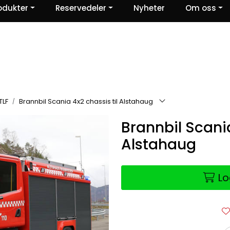
odukter
Reservedeler
Nyheter
Om oss
Ris og ros
TLF
Brannbil Scania 4x2 chassis til Alstahaug
Brannbil Scania
Alstahaug
Lo