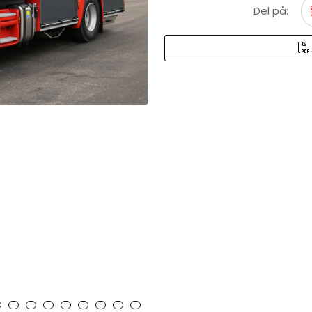
Del på: