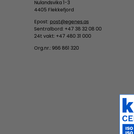
Nulandsvika 1-3
4405 Flekkefjord
Epost:
post@egenes.as
Sentralbord: +47 38 32 08 00
24t vakt: +47 480 31 000
Org.nr.: 966 861 320