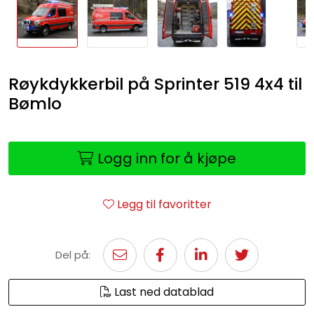
Røykdykkerbil på Sprinter 519 4x4 til
Bømlo
Logg inn for å kjøpe
Legg til favoritter
Del på:
Last ned datablad