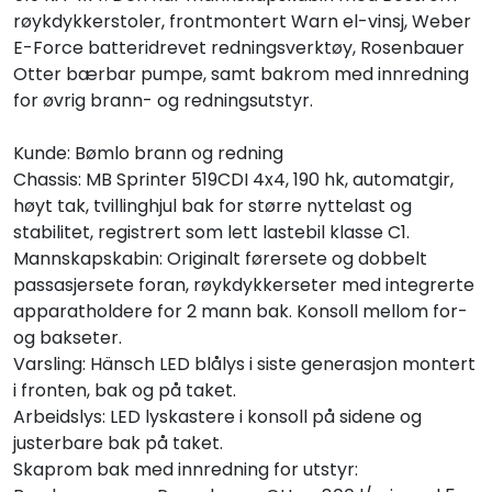
røykdykkerstoler, frontmontert Warn el-vinsj, Weber
E-Force batteridrevet redningsverktøy, Rosenbauer
Otter bærbar pumpe, samt bakrom med innredning
for øvrig brann- og redningsutstyr.
Kunde: Bømlo brann og redning
Chassis: MB Sprinter 519CDI 4x4, 190 hk, automatgir,
høyt tak, tvillinghjul bak for større nyttelast og
stabilitet, registrert som lett lastebil klasse C1.
Mannskapskabin: Originalt førersete og dobbelt
passasjersete foran, røykdykkerseter med integrerte
apparatholdere for 2 mann bak. Konsoll mellom for-
og bakseter.
Varsling: Hänsch LED blålys i siste generasjon montert
i fronten, bak og på taket.
Arbeidslys: LED lyskastere i konsoll på sidene og
justerbare bak på taket.
Skaprom bak med innredning for utstyr: