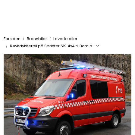
Skip to main content
Brannbiler
Forsiden
Brannbiler
Leverte biler
Produkter
Røykdykkerbil på Sprinter 519 4x4 til Bømlo
Reservedeler
Nyheter
Om oss
Kvalitet og miljø