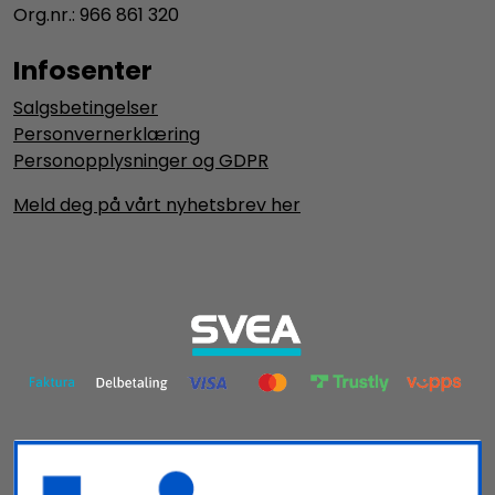
Org.nr.: 966 861 320
Infosenter
Salgsbetingelser
Personvernerklæring
Personopplysninger og GDPR
Meld deg på vårt nyhetsbrev her