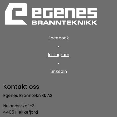
Facebook
•
Instagram
•
LinkedIn
Kontakt oss
Egenes Brannteknikk AS
Nulandsvika 1-3
4405 Flekkefjord