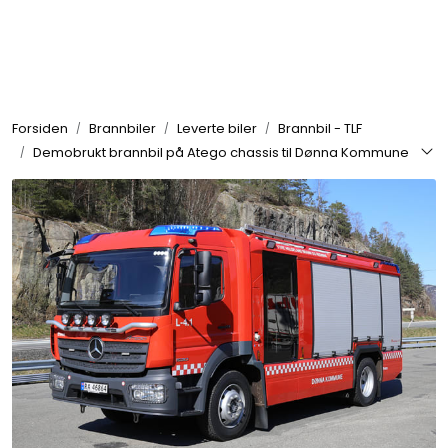
Skip to main content
Brannbiler
Forsiden
Brannbiler
Leverte biler
Brannbil - TLF
Produkter
Demobrukt brannbil på Atego chassis til Dønna Kommune
Reservedeler
Nyheter
Om oss
Kvalitet og miljø