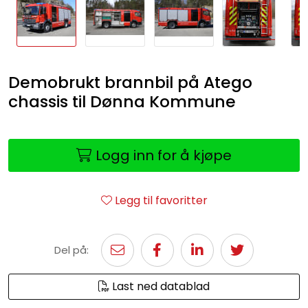
Demobrukt brannbil på Atego
chassis til Dønna Kommune
Logg inn for å kjøpe
Legg til favoritter
Del på:
Last ned datablad