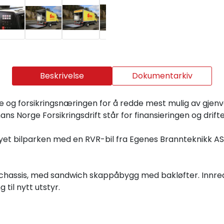
Beskrivelse
Dokumentarkiv
og forsikringsnæringen for å redde mest mulig av gjenve
ns Norge Forsikringsdrift står for finansieringen og drift
rnyet bilparken med en RVR-bil fra Egenes Brannteknikk A
6 chassis, med sandwich skappåbygg med bakløfter. Innr
 til nytt utstyr.