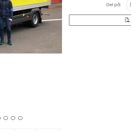
Del på: