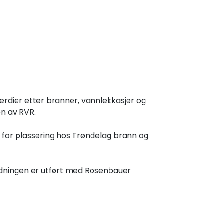
rdier etter branner, vannlekkasjer og
en av RVR.
S for plassering hos Trøndelag brann og
edningen er utført med Rosenbauer