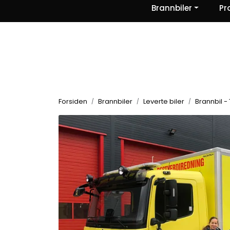
Skip to main content
Brannbiler
Pr
|
|
|
Nyheter
Om oss
Kontakt Oss
Forsiden
Brannbiler
Leverte biler
Brannbil - 