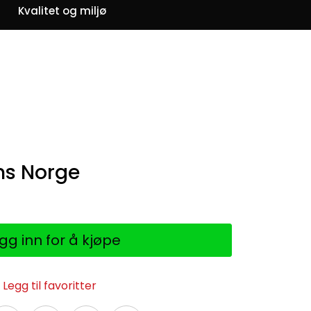
0
Kvalitet og miljø
Om oss
Favoritter
Logg inn
ans Norge
gg inn for å kjøpe
Legg til favoritter