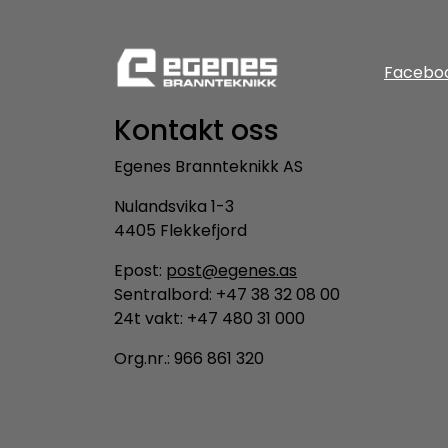
Facebo
Kontakt oss
Egenes Brannteknikk AS
Nulandsvika 1-3
4405 Flekkefjord
Epost:
post@egenes.as
Sentralbord: +47 38 32 08 00
24t vakt: +47 480 31 000
Org.nr.: 966 861 320