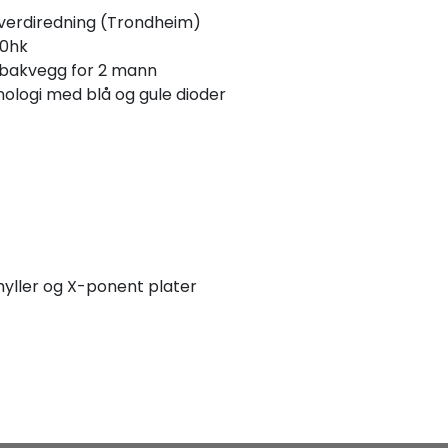
stverdiredning (Trondheim)
80hk
 bakvegg for 2 mann
nologi med blå og gule dioder
hyller og X-ponent plater