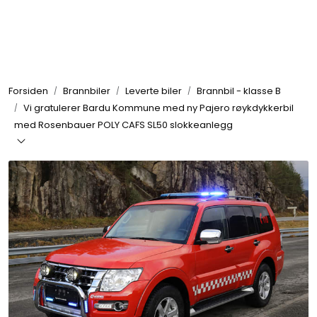
Skip to main content
Brannbiler
Forsiden
Brannbiler
Leverte biler
Brannbil - klasse B
Produkter
Vi gratulerer Bardu Kommune med ny Pajero røykdykkerbil
med Rosenbauer POLY CAFS SL50 slokkeanlegg
Reservedeler
Nyheter
Om oss
Kvalitet og miljø