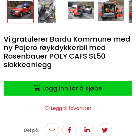
Vi gratulerer Bardu Kommune med
ny Pajero røykdykkerbil med
Rosenbauer POLY CAFS SL50
slokkeanlegg
Logg inn for å kjøpe
Legg til favoritter
Del på: