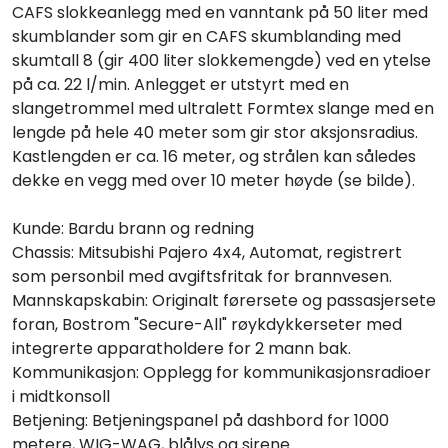
CAFS slokkeanlegg med en vanntank på 50 liter med
skumblander som gir en CAFS skumblanding med
skumtall 8 (gir 400 liter slokkemengde) ved en ytelse
på ca. 22 l/min. Anlegget er utstyrt med en
slangetrommel med ultralett Formtex slange med en
lengde på hele 40 meter som gir stor aksjonsradius.
Kastlengden er ca. 16 meter, og strålen kan således
dekke en vegg med over 10 meter høyde (se bilde).
Kunde: Bardu brann og redning
Chassis: Mitsubishi Pajero 4x4, Automat, registrert
som personbil med avgiftsfritak for brannvesen.
Mannskapskabin: Originalt førersete og passasjersete
foran, Bostrom "Secure-All" røykdykkerseter med
integrerte apparatholdere for 2 mann bak.
Kommunikasjon: Opplegg for kommunikasjonsradioer
i midtkonsoll
Betjening: Betjeningspanel på dashbord for 1000
metere, WIG-WAG, blålys og sirene