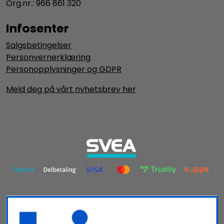
Org.nr.: 966 861 320
Infosenter
Salgsbetingelser
Personvernerklæring
Personopplysninger og GDPR
Meld deg på vårt nyhetsbrev her