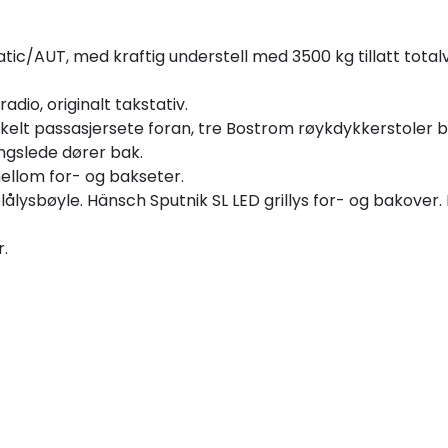
c/AUT, med kraftig understell med 3500 kg tillatt totalvek
dio, originalt takstativ.
kelt passasjersete foran, tre Bostrom røykdykkerstoler b
ngslede dører bak.
mellom for- og bakseter.
lysbøyle. Hänsch Sputnik SL LED grillys for- og bakover. 
r.