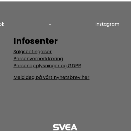
ok
•
Instagram
Infosenter
Salgsbetingelser
Personvernerklæring
Personopplysninger og GDPR
Meld deg på vårt nyhetsbrev her