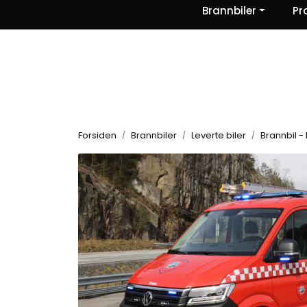
Skip to main content
Brannbiler
Pr
|
|
|
Nyheter
Om oss
Kontakt Oss
Forsiden
Brannbiler
Leverte biler
Brannbil -