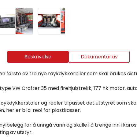
Beskrivelse
Dokumentarkiv
n første av tre nye røykdykkerbiler som skal brukes distr
type VW Crafter 35 med firehjulstrekk, 177 hk motor, auto
øykdykkerstoler og reoler tilpasset det utstyret som skal
, her er bl.a. reol for plastkasser.
ylbelegg for å unngå vann og skulle i å trenge inn i karo
ing av utstyr.