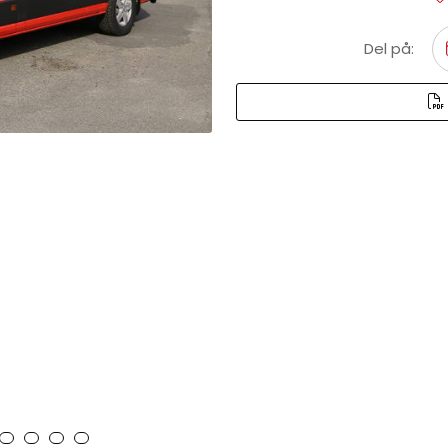
Del på: