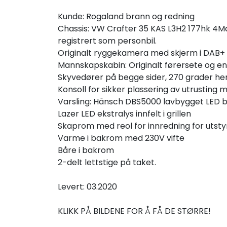
Kunde: Rogaland brann og redning
Chassis: VW Crafter 35 KAS L3H2 177hk 4Mati
registrert som personbil.
Originalt ryggekamera med skjerm i DAB+ ra
Mannskapskabin: Originalt førersete og en
Skyvedører på begge sider, 270 grader he
Konsoll for sikker plassering av utrusting 
Varsling: Hänsch DBS5000 lavbygget LED blå
Lazer LED ekstralys innfelt i grillen
Skaprom med reol for innredning for utsty
Varme i bakrom med 230V vifte
Båre i bakrom
2-delt lettstige på taket.
Levert: 03.2020
KLIKK PÅ BILDENE FOR Å FÅ DE STØRRE!