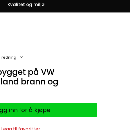
0
Kvalitet og miljø
Om oss
Favoritter
Logg inn
g redning
 bygget på VW
galand brann og
gg inn for å kjøpe
Legg til favoritter