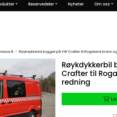
odukter
Reservedeler
Nyheter
Om oss
Ris og ros
 klasse B
Røykdykkerbil bygget på VW Crafter til Rogaland brann o
Røykdykkerbil
Crafter til Ro
redning
Lo