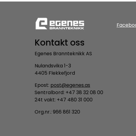
Facebo
Kontakt oss
Egenes Brannteknikk AS
Nulandsvika 1-3
4405 Flekkefjord
Epost:
post@egenes.as
Sentralbord: +47 38 32 08 00
24t vakt: +47 480 31 000
Org.nr.: 966 861 320