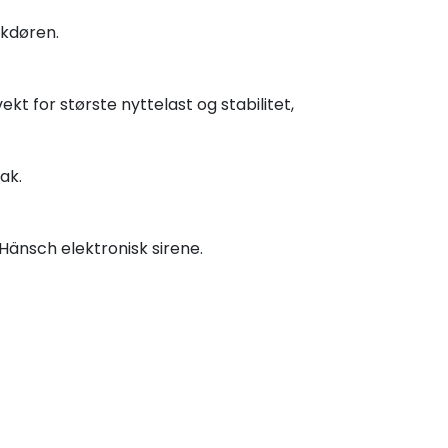
akdøren.
t for største nyttelast og stabilitet,
ak.
Hänsch elektronisk sirene.