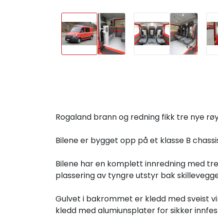
Rogaland brann og redning fikk tre nye røykdy
Bilene er bygget opp på et klasse B chassis
Bilene har en komplett innredning med tre 
plassering av tyngre utstyr bak skilleveggen
Gulvet i bakrommet er kledd med sveist vin
kledd med alumiunsplater for sikker innfest