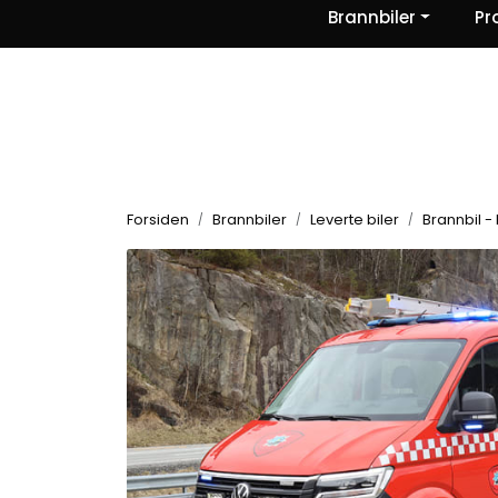
Skip to main content
Brannbiler
Pr
|
|
|
Nyheter
Om oss
Kontakt Oss
Forsiden
Brannbiler
Leverte biler
Brannbil -