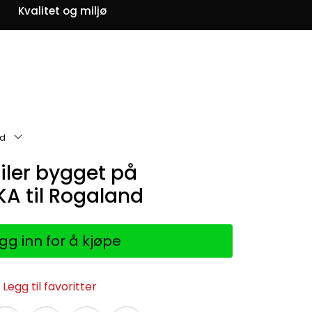
0
Kvalitet og miljø
Om oss
Favoritter
Logg inn
nd
iler bygget på
KA til Rogaland
gg inn for å kjøpe
Legg til favoritter