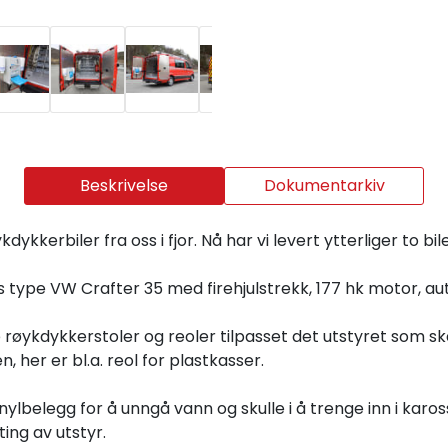
Beskrivelse
Dokumentarkiv
kkerbiler fra oss i fjor. Nå har vi levert ytterliger to bile
 type VW Crafter 35 med firehjulstrekk, 177 hk motor, aut
røykdykkerstoler og reoler tilpasset det utstyret som sk
, her er bl.a. reol for plastkasser.
ylbelegg for å unngå vann og skulle i å trenge inn i karo
ing av utstyr.