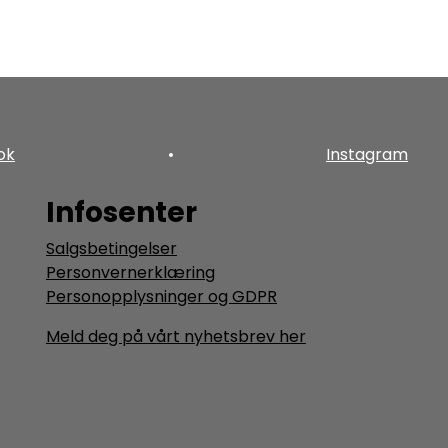
ok
•
Instagram
Infosenter
Salgsbetingelser
Personvernerklæring
Personopplysninger og GDPR
Meld deg på vårt nyhetsbrev her