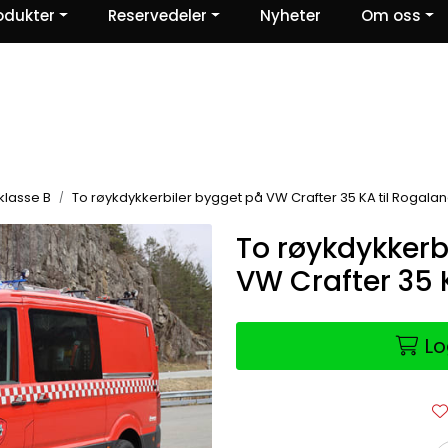
odukter
Reservedeler
Nyheter
Om oss
Ris og ros
 klasse B
To røykdykkerbiler bygget på VW Crafter 35 KA til Rogala
To røykdykkerb
VW Crafter 35 
Lo