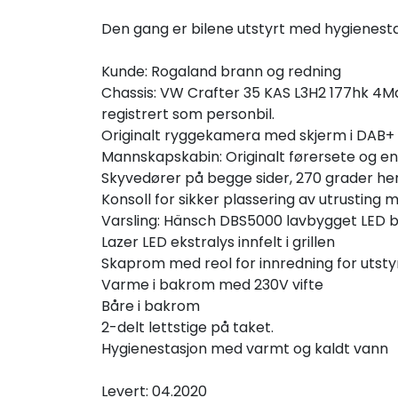
Den gang er bilene utstyrt med hygienest
Kunde: Rogaland brann og redning
Chassis: VW Crafter 35 KAS L3H2 177hk 4Mati
registrert som personbil.
Originalt ryggekamera med skjerm i DAB+ ra
Mannskapskabin: Originalt førersete og en
Skyvedører på begge sider, 270 grader he
Konsoll for sikker plassering av utrusting 
Varsling: Hänsch DBS5000 lavbygget LED blå
Lazer LED ekstralys innfelt i grillen
Skaprom med reol for innredning for utsty
Varme i bakrom med 230V vifte
Båre i bakrom
2-delt lettstige på taket.
Hygienestasjon med varmt og kaldt vann
Levert: 04.2020