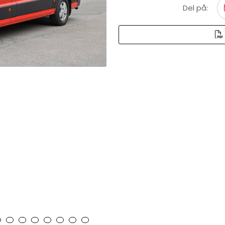
Del på: