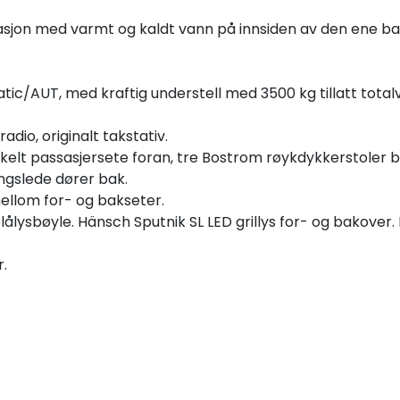
asjon med varmt og kaldt vann på innsiden av den ene b
c/AUT, med kraftig understell med 3500 kg tillatt totalvek
dio, originalt takstativ.
kelt passasjersete foran, tre Bostrom røykdykkerstoler b
ngslede dører bak.
mellom for- og bakseter.
lysbøyle. Hänsch Sputnik SL LED grillys for- og bakover. 
r.