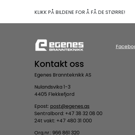
KLIKK PÅ BILDENE FOR Å FÅ DE STØRRE!
Facebo
Kontakt oss
Egenes Brannteknikk AS
Nulandsvika 1-3
4405 Flekkefjord
Epost:
post@egenes.as
Sentralbord: +47 38 32 08 00
24t vakt: +47 480 31 000
Org.nr.: 966 861 320