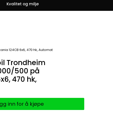
0
Kvalitet og miljø
Om oss
Favoritter
Logg inn
cania 124CB 6x6, 470 hk, Automat
il Trondheim
8000/500 på
x6, 470 hk,
gg inn for å kjøpe