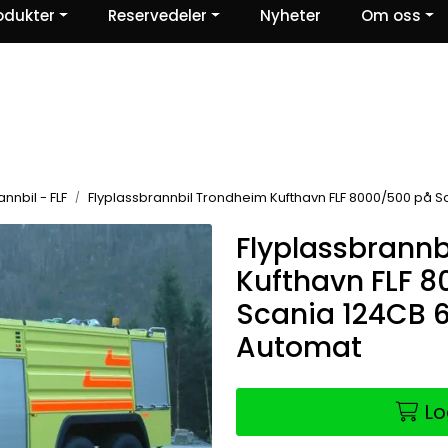
odukter
Reservedeler
Nyheter
Om oss
Ris og ros
nnbil - FLF
Flyplassbrannbil Trondheim Kufthavn FLF 8000/500 på S
Flyplassbrannb
Kufthavn FLF 
Scania 124CB 6
Automat
Lo