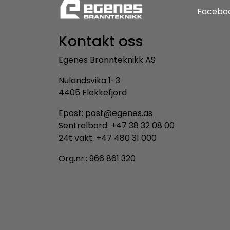
Facebo
Kontakt oss
Egenes Brannteknikk AS
Nulandsvika 1-3
4405 Flekkefjord
Epost:
post@egenes.as
Sentralbord: +47 38 32 08 00
24t vakt: +47 480 31 000
Org.nr.: 966 861 320