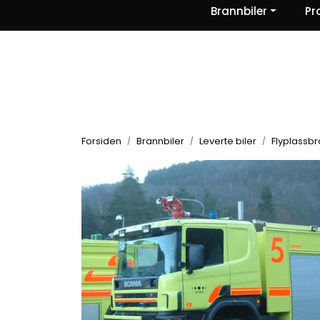
Skip to main content
Brannbiler
Pr
|
|
|
Nyheter
Om oss
Kontakt Oss
Forsiden
Brannbiler
Leverte biler
Flyplassbra