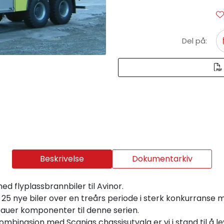
Del på:
Beskrivelse
Dokumentarkiv
ed flyplassbrannbiler til Avinor.
 25 nye biler over en treårs periode i sterk konkurranse 
bauer komponenter til denne serien.
inasjon med Scanias chassisutvalg er vi i stand til å leve