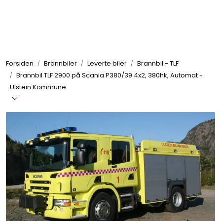
Skip to main content
Brannbiler
Forsiden
Brannbiler
Leverte biler
Brannbil - TLF
Produkter
Brannbil TLF 2900 på Scania P380/39 4x2, 380hk, Automat -
Ulstein Kommune
Reservedeler
Nyheter
Om oss
Kvalitet og miljø