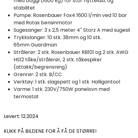
med boggi (1600 kg) for stor nyttelast og
stabilitet
Pumpe: Rosenbauer Fox4 1600 l/min ved 10 bar
med Rotax bensinmotor
Sugesanger: 3 x 2,5 meter 4'' Storz A med sugesil
Trykkslanger: 10 stk. 38mm og 10 stk.
65mm Guardman
Strålerør: 2 stk. Rosenbauer RB101 og 2 stk. AWG
HS12 tåke/strålerør, 2 stk. tåkespiker
(attakk/begrensning)
Grenrør: 2 stk. B/CC
Verktøy: 1 stk. slagspett og 1 stk. Halligantool
Varme: 1 stk. 230V/750W panelovn med
termostat
Levert: 12.2024
KLIKK PÅ BILDENE FOR Å FÅ DE STØRRE!