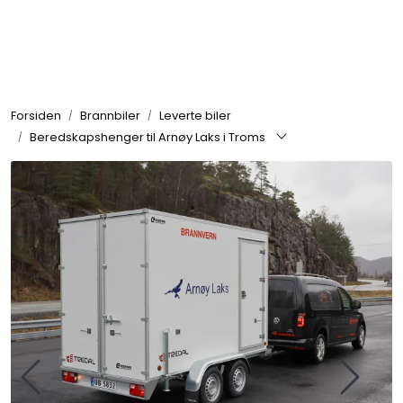
Skip to main content
Brannbiler
Forsiden
Brannbiler
Leverte biler
Produkter
Beredskapshenger til Arnøy Laks i Troms
Reservedeler
Nyheter
Om oss
Kvalitet og miljø