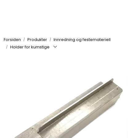
Skip to main content
Brannbiler
Forsiden
Produkter
Innredning og festemateriell
Produkter
Holder for kumstige
Reservedeler
Nyheter
Om oss
Kvalitet og miljø