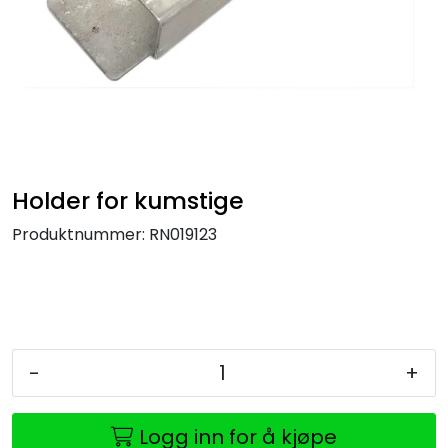
Holder for kumstige
Produktnummer:
RN019123
-
+
Logg inn for å kjøpe