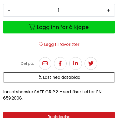
-
+
Logg inn for å kjøpe
Legg til favoritter
Del på:
Last ned datablad
Innsatshanske SAFE GRIP 3 – sertifisert etter EN
659:2008.
Beskrivelse