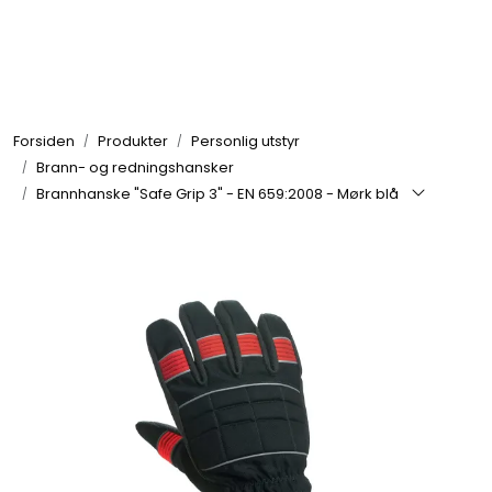
Skip to main content
Brannbiler
Forsiden
Produkter
Personlig utstyr
Produkter
Brann- og redningshansker
Brannhanske "Safe Grip 3" - EN 659:2008 - Mørk blå
Reservedeler
Nyheter
Om oss
Kvalitet og miljø