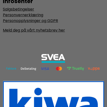
Infosenter
Salgsbetingelser
Personvernerklæring
Personopplysninger og GDPR
Meld deg på vårt nyhetsbrev her