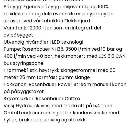
Påbygg: Egenes påbygg i miljøvennlig og 100%
resirkulerbar og drikkevannsikker polypropylen
utrustet ved vår fabrikkk i Flekkefjord
Vanntank: 12000 liter, som en integrert del
av påbygget
Utvendig nivåmåler i LED teknologi
Pumpe: Rosenbauer NH35, 3500 l/min ved 10 bar og
400 l/min ved 40 bar, hekkmontert med LCS 3.0 CAN
bus styringspanel
Trommel: 1 stk. høytrykk slangetrommel med 60
meter 25 mm formfast gummislange
Takkanon: Rosenbauer Power Stream manuell kanon
på påbyggstaket
Skjærslukker: Rosenbauer Cuttex
Vinsj: Hydraulisk vinsj med trekkraft på 5,4 tonn
Omfattende innredning etter kundens ønske med
hyller, braketter, utsving og uttrekk.