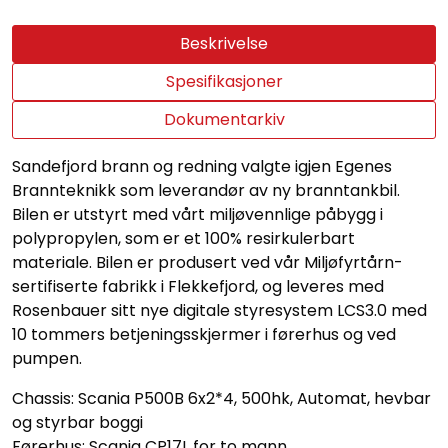
Beskrivelse
Spesifikasjoner
Dokumentarkiv
Sandefjord brann og redning valgte igjen Egenes
Brannteknikk som leverandør av ny branntankbil.
Bilen er utstyrt med vårt miljøvennlige påbygg i
polypropylen, som er et 100% resirkulerbart
materiale. Bilen er produsert ved vår Miljøfyrtårn-
sertifiserte fabrikk i Flekkefjord, og leveres med
Rosenbauer sitt nye digitale styresystem LCS3.0 med
10 tommers betjeningsskjermer i førerhus og ved
pumpen.
Chassis: Scania P500B 6x2*4, 500hk, Automat, hevbar
og styrbar boggi
Førerhus: Scania CP17L for to mann