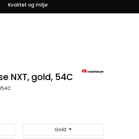
0
Kvalitet og miljø
Om oss
Favoritter
Logg inn
e NXT, gold, 54C
954C
Gold