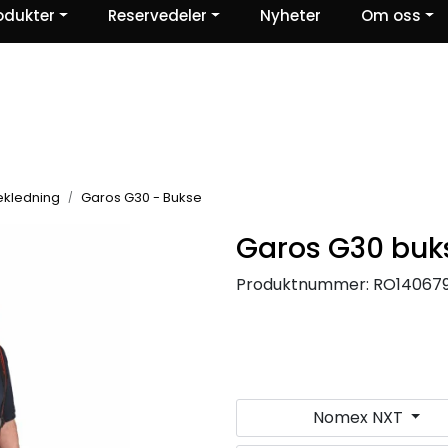
odukter
Reservedeler
Nyheter
Om oss
Ris og ros
ekledning
Garos G30 - Bukse
Garos G30 buks
Produktnummer:
RO14067
Nomex NXT