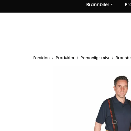
Skip to main content
Brannbiler
Pr
|
|
|
Nyheter
Om oss
Kontakt Oss
Forsiden
Produkter
Personlig utstyr
Brannb