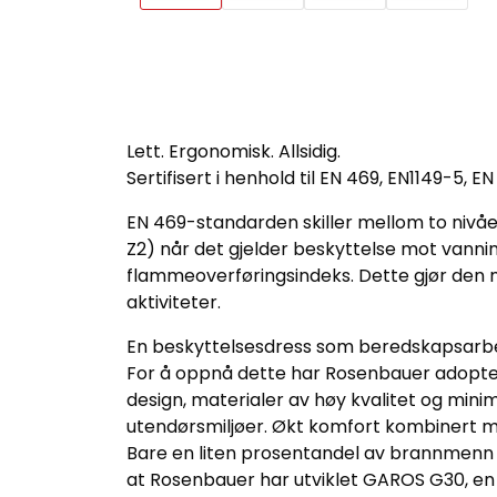
Lett. Ergonomisk. Allsidig.
Sertifisert i henhold til EN 469, EN1149-5, EN
EN 469-standarden skiller mellom to niv
Z2) når det gjelder beskyttelse mot vann
flammeoverføringsindeks. Dette gjør den m
aktiviteter.
En beskyttelsesdress som beredskapsarbeid
For å oppnå dette har Rosenbauer adopte
design, materialer av høy kvalitet og mi
utendørsmiljøer. Økt komfort kombinert 
Bare en liten prosentandel av brannmenn 
at Rosenbauer har utviklet GAROS G30, en 