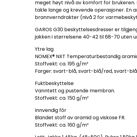
meget høyt nivå av komfort for brukeren. 
takle lange og krevende operasjoner. En an
brannverndrakter (nivå 2 for varmebeskytt
GAROS G30 beskyttelsesdresser er tilgjenge
jakken i størrelsene 40-42 til 68-70 uten u
Ytre lag
NOMEX® NXT Temperaturbestandig aramid f
Stoffvekt: ca. 195 g/m²
Farger: svart-blå, svart-blå/rød, svart-blå/g
Fuktbeskyttelse
Vanntett og pustende membran.
Stoffvekt: ca. 150 g/m²
Innvendig fôr
Blandet stoff av aramid og viskose FR.
Stoffvekt: ca. 160 g/m²