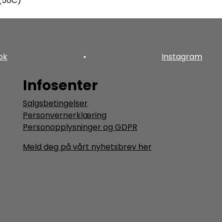
 (50C)
ok
•
Instagram
Infosenter
Salgsbetingelser
Personvernerklæring
Personopplysninger og GDPR
Meld deg på vårt nyhetsbrev her