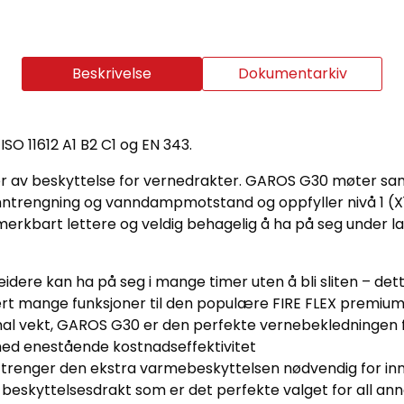
Beskrivelse
Dokumentarkiv
 ISO 11612 A1 B2 C1 og EN 343.
åer av beskyttelse for vernedrakter. GAROS G30 møter s
inntrengning og vanndampmotstand og oppfyller nivå 1 (
erkbart lettere og veldig behagelig å ha på seg under l
ere kan ha på seg i mange timer uten å bli sliten – det
rt mange funksjoner til den populære FIRE FLEX premiu
nimal vekt, GAROS G30 er den perfekte vernebekledningen
med enestående kostnadseffektivitet
trenger den ekstra varmebeskyttelsen nødvendig for inne
beskyttelsesdrakt som er det perfekte valget for all ann