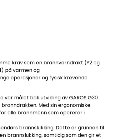
amme krav som en brannverndrakt (Y2 og
X1) på varmen og
ange operasjoner og fysisk krevende
te var målet bak utvikling av GAROS G30.
m branndrakten. Med sin ergonomiske
 for alle brannmenn som opererer i
ndørs brannslukking. Dette er grunnen til
en brannslukking, samtidig som den gir et