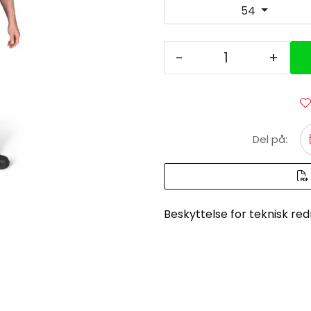
54
-
+
Del på:
Beskyttelse for teknisk re