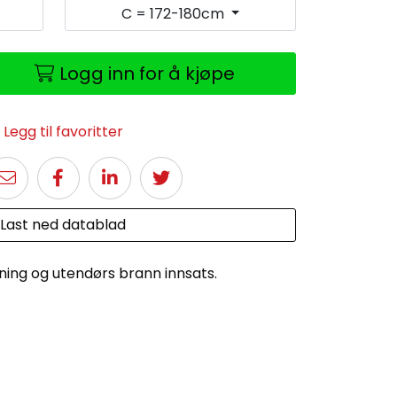
C = 172-180cm
Logg inn for å kjøpe
Legg til favoritter
Last ned datablad
dning og utendørs brann innsats.