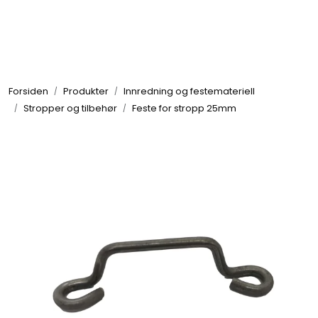
Skip to main content
Brannbiler
Forsiden
Produkter
Innredning og festemateriell
Produkter
Stropper og tilbehør
Feste for stropp 25mm
Reservedeler
Nyheter
Om oss
Kvalitet og miljø