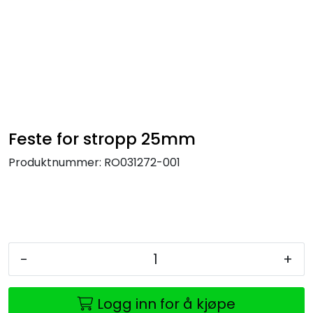
Feste for stropp 25mm
Produktnummer:
RO031272-001
-
+
Logg inn for å kjøpe