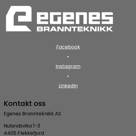
Facebook
•
Instagram
•
LinkedIn
Kontakt oss
Egenes Brannteknikk AS
Nulandsvika 1-3
4405 Flekkefjord