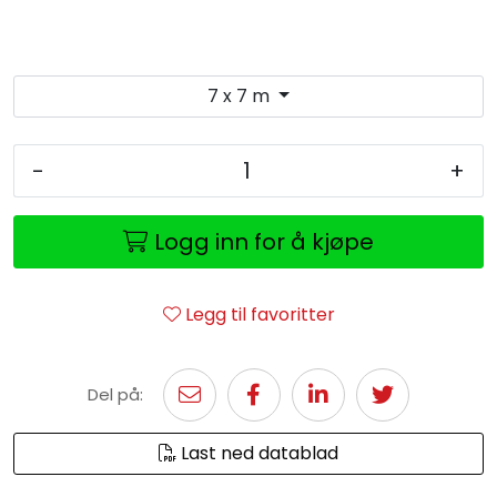
7 x 7 m
-
+
Logg inn for å kjøpe
Legg til favoritter
Del på:
Last ned datablad