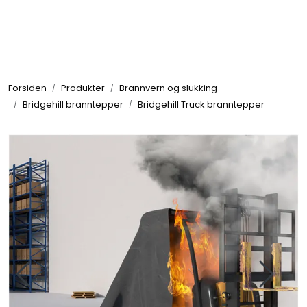
Skip to main content
Brannbiler
Forsiden
Produkter
Brannvern og slukking
Produkter
Bridgehill branntepper
Bridgehill Truck branntepper
Reservedeler
Nyheter
Om oss
Kvalitet og miljø