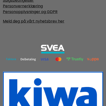
Salgsbetingelser
Personvernerklæring
Personopplysninger og GDPR
Meld deg på vårt nyhetsbrev her