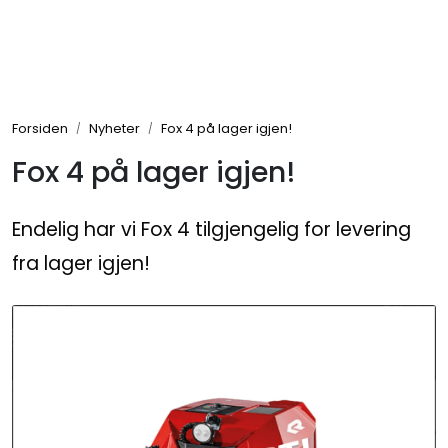
Skip to main content
Brannbiler
Forsiden
Nyheter
Fox 4 på lager igjen!
Produkter
Fox 4 på lager igjen!
Reservedeler
Endelig har vi Fox 4 tilgjengelig for levering
Nyheter
fra lager igjen!
Om oss
Kvalitet og miljø