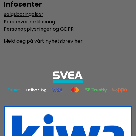
Infosenter
Salgsbetingelser
Personvernerklæring
Personopplysninger og GDPR
Meld deg på vårt nyhetsbrev her