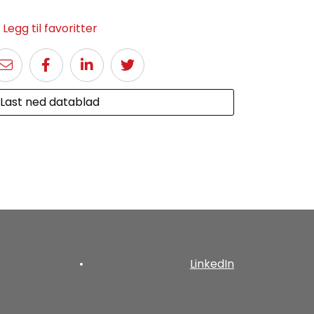
Legg til favoritter
Last ned datablad
•
LinkedIn