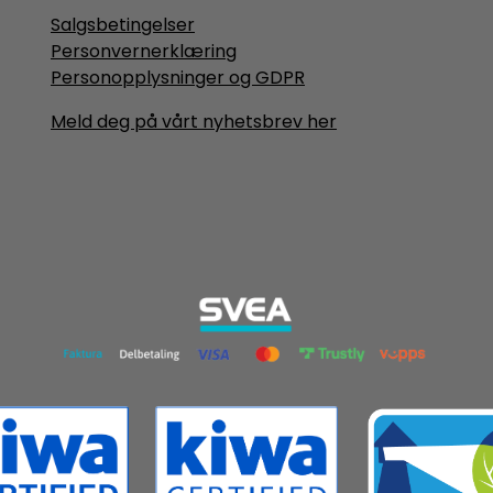
Salgsbetingelser
Personvernerklæring
Personopplysninger og GDPR
Meld deg på vårt nyhetsbrev her