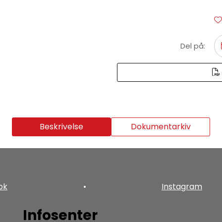
Del på:
Beskrivelse
Dokumentarkiv
ok
•
Instagram
Infosenter