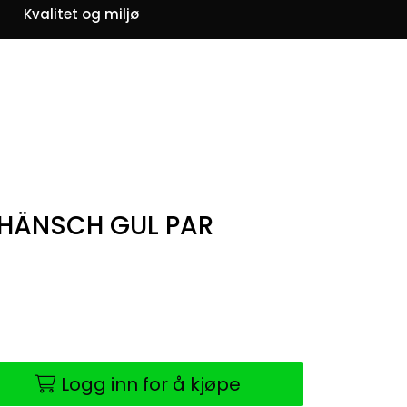
0
Kvalitet og miljø
Om oss
Favoritter
Logg inn
 HÄNSCH GUL PAR
4
Logg inn for å kjøpe