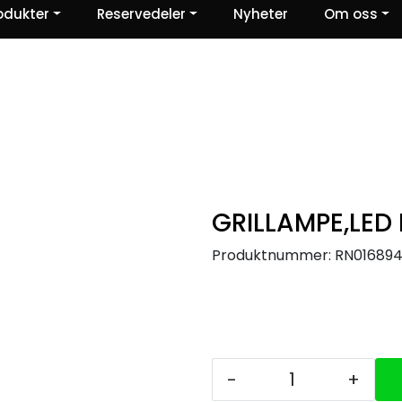
odukter
Reservedeler
Nyheter
Om oss
Ris og ros
GRILLAMPE,LED
Produktnummer:
RN01689
-
+