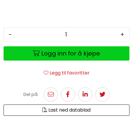
-
+
Logg inn for å kjøpe
Legg til favoritter
Del på:
Last ned datablad