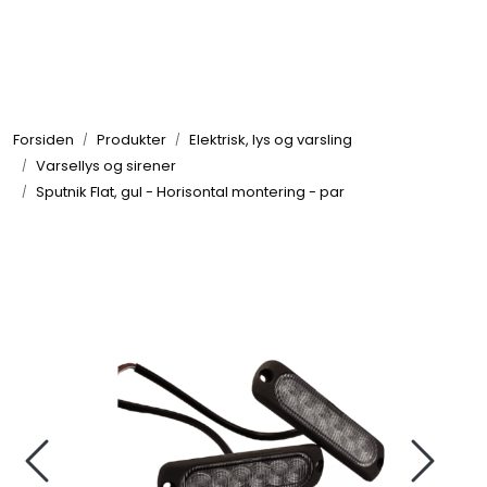
Skip to main content
Brannbiler
Forsiden
Produkter
Elektrisk, lys og varsling
Produkter
Varsellys og sirener
Sputnik Flat, gul - Horisontal montering - par
Reservedeler
Nyheter
Om oss
Kvalitet og miljø