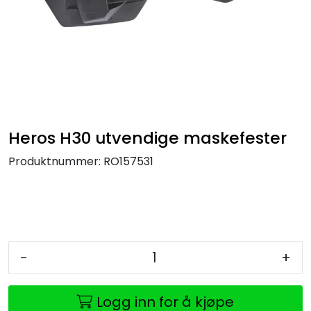
Heros H30 utvendige maskefester
Produktnummer:
RO157531
-
+
Logg inn for å kjøpe