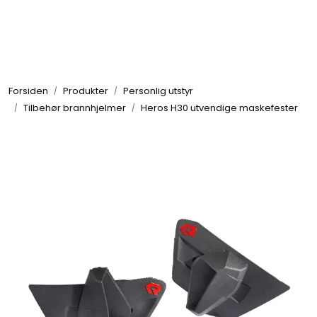
Skip to main content
Brannbiler
Forsiden
Produkter
Personlig utstyr
Produkter
Tilbehør brannhjelmer
Heros H30 utvendige maskefester
Reservedeler
Nyheter
Om oss
Kvalitet og miljø