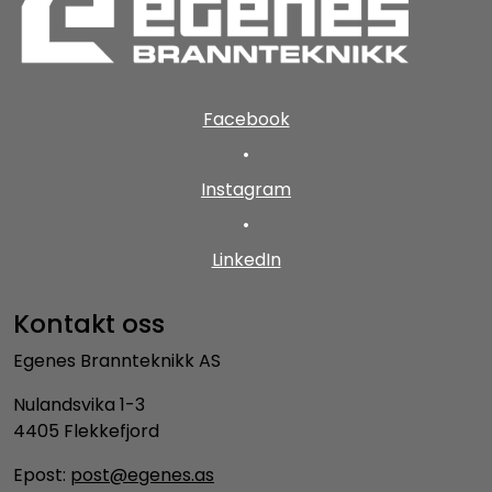
Facebook
•
Instagram
•
LinkedIn
Kontakt oss
Egenes Brannteknikk AS
Nulandsvika 1-3
4405 Flekkefjord
Epost:
post@egenes.as