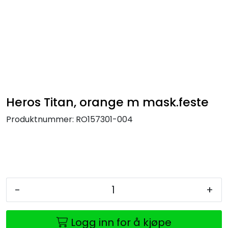
Skip to main content
Brannbiler
Produkter
Reservedeler
Heros Titan, orange m mask.feste
Produktnummer:
RO157301-004
Nyheter
Om oss
Kvalitet og miljø
-
+
Logg inn for å kjøpe