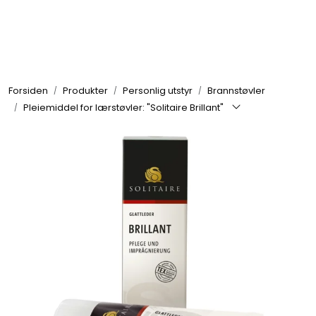
Skip to main content
Brannbiler
Forsiden
Produkter
Personlig utstyr
Brannstøvler
Produkter
Pleiemiddel for lærstøvler: "Solitaire Brillant"
Reservedeler
Nyheter
Om oss
Kvalitet og miljø