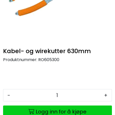
Kabel- og wirekutter 630mm
Produktnummer:
RO605300
-
+
Logg inn for å kjøpe