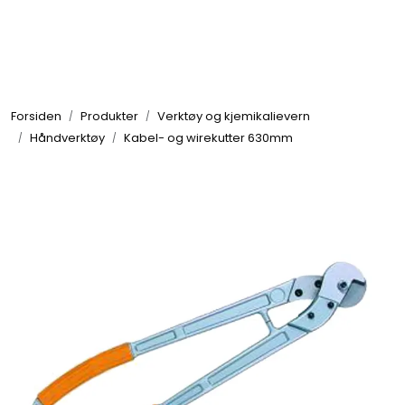
Skip to main content
Brannbiler
Forsiden
Produkter
Verktøy og kjemikalievern
Produkter
Håndverktøy
Kabel- og wirekutter 630mm
Reservedeler
Nyheter
Om oss
Kvalitet og miljø