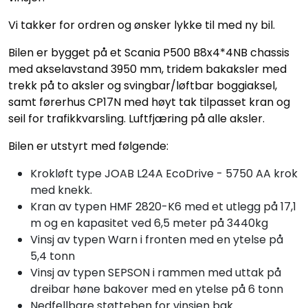
Vi takker for ordren og ønsker lykke til med ny bil.
Bilen er bygget på et Scania P500 B8x4*4NB chassis
med akselavstand 3950 mm, tridem bakaksler med
trekk på to aksler og svingbar/løftbar boggiaksel,
samt førerhus CP17N med høyt tak tilpasset kran og
seil for trafikkvarsling. Luftfjæring på alle aksler.
Bilen er utstyrt med følgende:
Krokløft type JOAB L24A EcoDrive - 5750 AA krok
med knekk.
Kran av typen HMF 2820-K6 med et utlegg på 17,1
m og en kapasitet ved 6,5 meter på 3440kg
Vinsj av typen Warn i fronten med en ytelse på
5,4 tonn
Vinsj av typen SEPSON i rammen med uttak på
dreibar høne bakover med en ytelse på 6 tonn
Nedfellbare støtteben for vinsjen bak