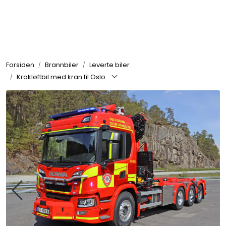
Skip to main content
Brannbiler
Forsiden
Brannbiler
Leverte biler
Produkter
Krokløftbil med kran til Oslo
Reservedeler
Nyheter
Om oss
Kvalitet og miljø