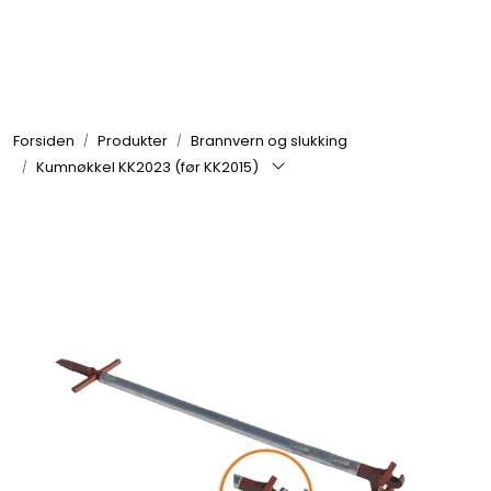
Skip to main content
Brannbiler
Forsiden
Produkter
Brannvern og slukking
Produkter
Kumnøkkel KK2023 (før KK2015)
Reservedeler
Nyheter
Om oss
Kvalitet og miljø