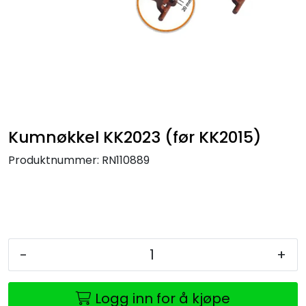
Kumnøkkel KK2023 (før KK2015)
Produktnummer:
RN110889
-
+
Logg inn for å kjøpe