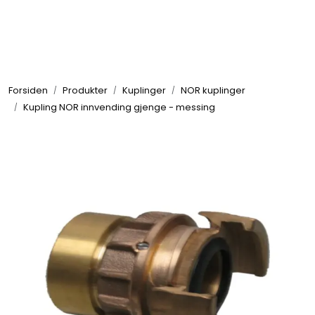
Skip to main content
Brannbiler
Forsiden
Produkter
Kuplinger
NOR kuplinger
Produkter
Kupling NOR innvending gjenge - messing
Reservedeler
Nyheter
Om oss
Kvalitet og miljø