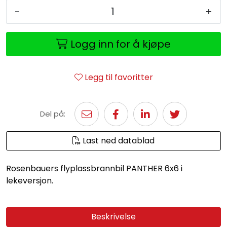
-
+
Logg inn for å kjøpe
Legg til favoritter
Del på:
Last ned datablad
Rosenbauers flyplassbrannbil PANTHER 6x6 i
lekeversjon.
Beskrivelse