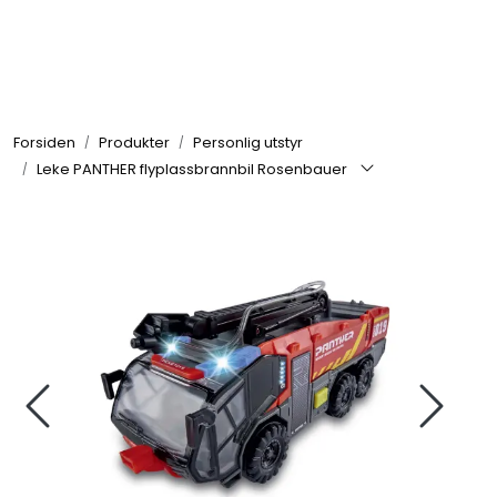
Skip to main content
Brannbiler
Forsiden
Produkter
Personlig utstyr
Produkter
Leke PANTHER flyplassbrannbil Rosenbauer
Reservedeler
Nyheter
Om oss
Kvalitet og miljø